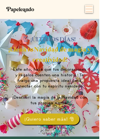
⏰ ¡ÚLTIMOS DÍAS!
¡Llená tu Navidad de magia y
creatividad!
Este año, hacé que tus decoraciones
y regalos cuenten una historia. Te
traigo una propuesta ideal para
conectar con tu espíritu navideño.
¡Descubrí la magia de la Navidad con
tus propias manos!
¡Quiero saber más! 🎅