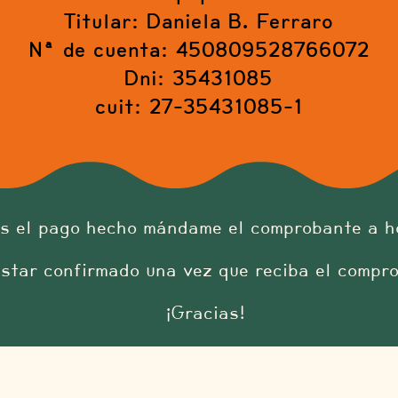
Titular: Daniela B. Ferraro
Nª de cuenta: 450809528766072
Dni: 35431085
cuit: 27-35431085-1
as el pago hecho mándame el comprobante a
h
estar confirmado una vez que reciba el compr
¡Gracias!