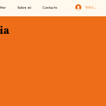
Iniciar ses
tter
Sobre mí
Contacto
ia