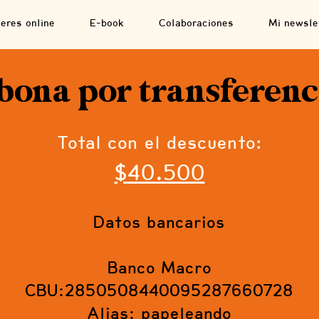
leres online
E-book
Colaboraciones
Mi newsle
bona por transferenc
Total con el descuento:
$40.500
Datos bancarios
Banco Macro
CBU:2850508440095287660728
Alias: papeleando